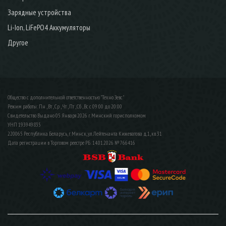
Зарядные устройства
Li-Ion, LiFePO4 Аккумуляторы
Другое
Общество с дополнительной ответственностью "Техно Зевс"
Режим работы: Пн , Вт , Ср , Чт , Пт , Сб , Вс c 09:00 до 20:00
Свидетельство Выдано 05 Января 2026 г. Минский горисполкомом
УНП 193949835
220065 Республика Беларусь, г. Минск, ул. Лейтенанта Кижеватова д.1, кв. 31
Дата регистрации в Торговом реестре РБ: 14.01.2026 № 766416