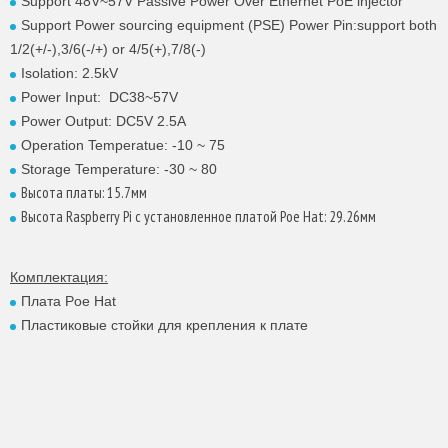
Support 48V~57V Passive Power Over Ethernet PoE injector
Support Power sourcing equipment (PSE) Power Pin:support both
1/2(+/-),3/6(-/+) or 4/5(+),7/8(-)
Isolation: 2.5kV
Power Input: DC38~57V
Power Output: DC5V 2.5A
Operation Temperatue: -10 ~ 75
Storage Temperature: -30 ~ 80
Высота платы: 15.7мм
Высота Raspberry Pi с установленное платой Poe Hat: 29.26мм
Комплектация:
Плата Poe Hat
Пластиковые стойки для крепления к плате