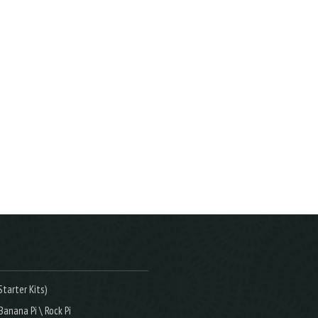
tarter Kits)
Banana Pi \ Rock Pi