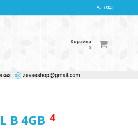
ВХОД
Корзина
0
заказ
zevseshop@gmail.com
4
L B 4GB