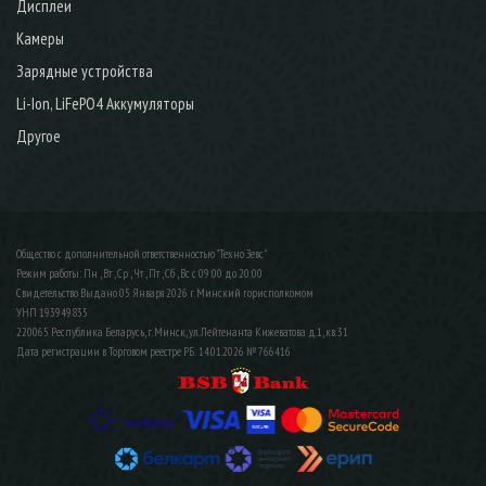
Дисплеи
Камеры
Зарядные устройства
Li-Ion, LiFePO4 Аккумуляторы
Другое
Общество с дополнительной ответственностью "Техно Зевс"
Режим работы: Пн , Вт , Ср , Чт , Пт , Сб , Вс c 09:00 до 20:00
Свидетельство Выдано 05 Января 2026 г. Минский горисполкомом
УНП 193949835
220065 Республика Беларусь, г. Минск, ул. Лейтенанта Кижеватова д.1, кв. 31
Дата регистрации в Торговом реестре РБ: 14.01.2026 № 766416